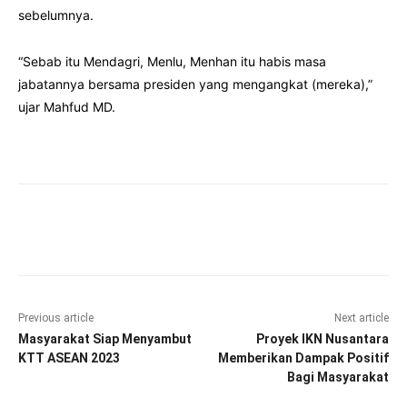
sebelumnya.
“Sebab itu Mendagri, Menlu, Menhan itu habis masa
jabatannya bersama presiden yang mengangkat (mereka),”
ujar Mahfud MD.
Facebook
Twitter
Pinterest
Wha
Previous article
Next article
Masyarakat Siap Menyambut
Proyek IKN Nusantara
KTT ASEAN 2023
Memberikan Dampak Positif
Bagi Masyarakat