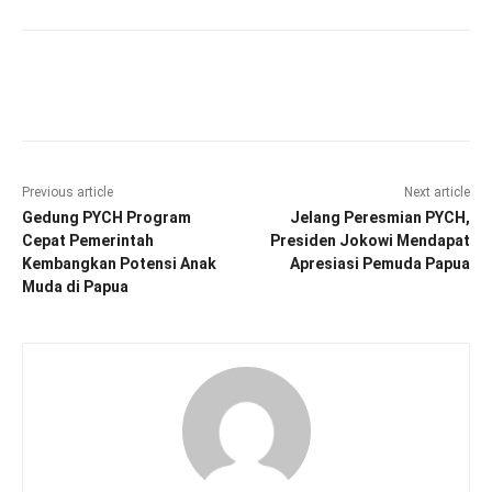
Facebook
Twitter
Pinterest
Wha
Previous article
Next article
Gedung PYCH Program
Jelang Peresmian PYCH,
Cepat Pemerintah
Presiden Jokowi Mendapat
Kembangkan Potensi Anak
Apresiasi Pemuda Papua
Muda di Papua