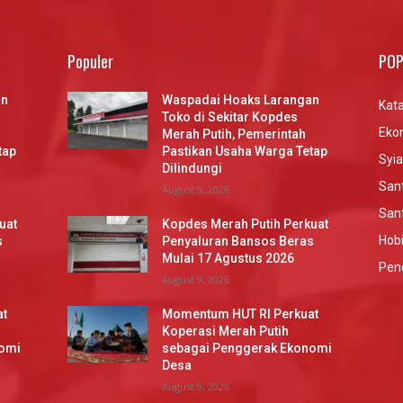
Populer
POP
an
Waspadai Hoaks Larangan
Kata
Toko di Sekitar Kopdes
Eko
Merah Putih, Pemerintah
tap
Pastikan Usaha Warga Tetap
Syia
Dilindungi
Sant
August 9, 2026
Sant
uat
Kopdes Merah Putih Perkuat
Hob
s
Penyaluran Bansos Beras
Mulai 17 Agustus 2026
Pen
August 9, 2026
at
Momentum HUT RI Perkuat
Koperasi Merah Putih
omi
sebagai Penggerak Ekonomi
Desa
August 9, 2026