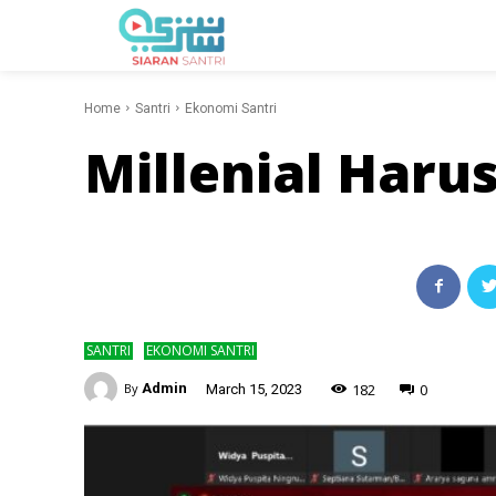
Home
Santri
Ekonomi Santri
Millenial Haru
SANTRI
EKONOMI SANTRI
-
182
0
By
Admin
March 15, 2023