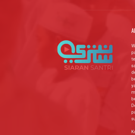
A
W
p
t
s
d
b
y
m
b
D
p
s
K