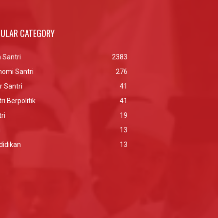
ULAR CATEGORY
 Santri
2383
nomi Santri
276
r Santri
41
ri Berpolitik
41
ri
19
i
13
didikan
13