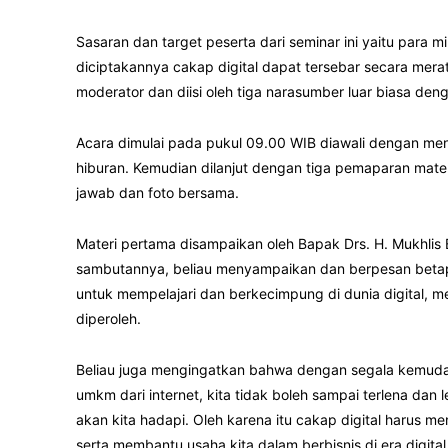
Sasaran dan target peserta dari seminar ini yaitu para m
diciptakannya cakap digital dapat tersebar secara merata
moderator dan diisi oleh tiga narasumber luar biasa d
Acara dimulai pada pukul 09.00 WIB diawali dengan me
hiburan. Kemudian dilanjut dengan tiga pemaparan mater
jawab dan foto bersama.
Materi pertama disampaikan oleh Bapak Drs. H. Mukhlis 
sambutannya, beliau menyampaikan dan berpesan betapa
untuk mempelajari dan berkecimpung di dunia digital,
diperoleh.
Beliau juga mengingatkan bahwa dengan segala kemudaha
umkm dari internet, kita tidak boleh sampai terlena dan 
akan kita hadapi. Oleh karena itu cakap digital harus me
serta membantu usaha kita dalam berbisnis di era digital 