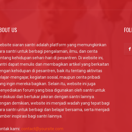
BOUT US
FOL
ebsite siaran santri adalah platform yang memungkinkan
ara santri untuk berbagi pengalaman, ilmu, dan cerita
entang kehidupan sehari-hari di pesantren. Di website ini,
antri dapat menulis dan membagikan artikel yang berkaitan
engan kehidupan di pesantren, baik itu tentang aktivitas
elajar-mengajar, kegiatan sosial, maupun cerita pribadi
ang ingin mereka bagikan. Selain itu, website ini juga
enyediakan forum yang bisa digunakan oleh santri untuk
erdiskusi dan bertukar pikiran dengan santri lainnya.
engan demikian, website ini menjadi wadah yang tepat bagi
ara santri untuk berbagi dan belajar bersama, serta menjadi
umber inspirasi bagi santri lainnya.
ontak kami:
contact@yoursite.com