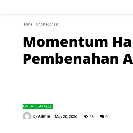
Home
Uncategorized
Momentum Hari
Pembenahan A
UNCATEGORIZED
-
36
0
By
Admin
May 20, 2026