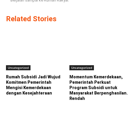
Berjalan sampai ke Rumah Rakyat
Related Stories
Uncategorized
Uncategorized
Rumah Subsidi Jadi Wujud
Momentum Kemerdekaan,
Komitmen Pemerintah
Pemerintah Perkuat
Mengisi Kemerdekaan
Program Subsidi untuk
dengan Kesejahteraan
Masyarakat Berpenghasilan.
Rendah