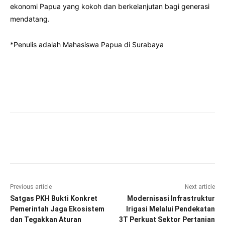
ekonomi Papua yang kokoh dan berkelanjutan bagi generasi
mendatang.
*Penulis adalah Mahasiswa Papua di Surabaya
Facebook
Twitter
Pinterest
Wha
Previous article
Next article
Satgas PKH Bukti Konkret
Modernisasi Infrastruktur
Pemerintah Jaga Ekosistem
Irigasi Melalui Pendekatan
dan Tegakkan Aturan
3T Perkuat Sektor Pertanian