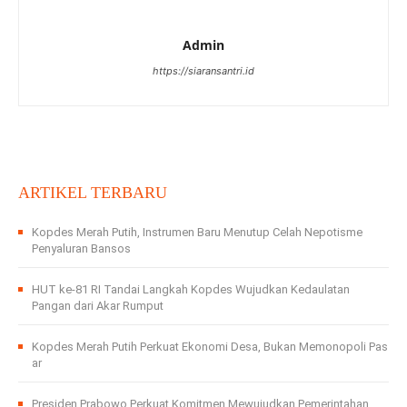
Admin
https://siaransantri.id
ARTIKEL TERBARU
Kopdes Merah Putih, Instrumen Baru Menutup Celah Nepotisme
Penyaluran Bansos
HUT ke-81 RI Tandai Langkah Kopdes Wujudkan Kedaulatan
Pangan dari Akar Rumput
Kopdes Merah Putih Perkuat Ekonomi Desa, Bukan Memonopoli Pas
ar
Presiden Prabowo Perkuat Komitmen Mewujudkan Pemerintahan