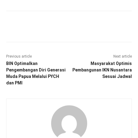
Facebook
Twitter
Pinterest
Wha
Previous article
Next article
BIN Optimalkan
Masyarakat Optimis
Pengembangan Diri Generasi
Pembangunan IKN Nusantara
Muda Papua Melalui PYCH
Sesuai Jadwal
dan PMI