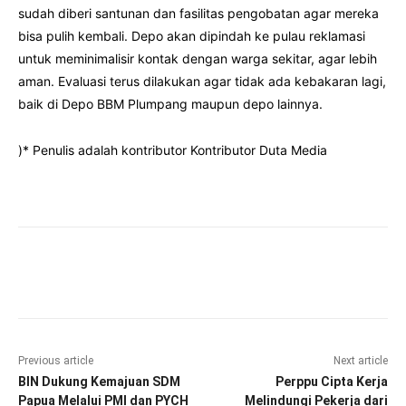
sudah diberi santunan dan fasilitas pengobatan agar mereka
bisa pulih kembali. Depo akan dipindah ke pulau reklamasi
untuk meminimalisir kontak dengan warga sekitar, agar lebih
aman. Evaluasi terus dilakukan agar tidak ada kebakaran lagi,
baik di Depo BBM Plumpang maupun depo lainnya.
)* Penulis adalah kontributor Kontributor Duta Media
Facebook
Twitter
Pinterest
Wha
Previous article
Next article
BIN Dukung Kemajuan SDM
Perppu Cipta Kerja
Papua Melalui PMI dan PYCH
Melindungi Pekerja dari