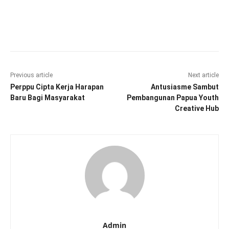
Facebook
Twitter
Pinterest
Wha
Previous article
Next article
Perppu Cipta Kerja Harapan
Antusiasme Sambut
Baru Bagi Masyarakat
Pembangunan Papua Youth
Creative Hub
Admin