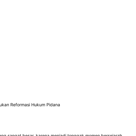
kukan Reformasi Hukum Pidana
ng sangat besar, karena menjadi tonggak momen bersejarah