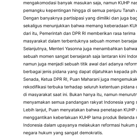
mengakomodasi banyak masukan saja, namun KUHP nasion
pemangku kepentingan hingga di semua penjuru Tanah A
Dengan banyaknya partisipasi yang dimiliki dan juga ba
sekaligus menunjukkan bahwa memang keberadaan KUHP 
dari itu, Pemerintah dan DPR RI memberikan rasa terima
masyarakat dalam terbentuknya sebuah momen bersejar
Selanjutnya, Menteri Yasonna juga menambahkan bahwa
sebuah momen sangat bersejarah saja lantaran kini Indo
namun juga menjadi sebuah titik awal dari adanya refor
berbagai jenis pidana yang dapat dijatuhkan kepada pih
Senada, Ketua DPR RI, Puan Maharani juga mengemuka
rekodifikasi terbuka terhadap seluruh ketentuan pida
di masyarakat saat ini. Bukan hanya itu, namun menuru
menyamakan semua pandangan rakyat Indonesia yang s
Lebih lanjut, Puan menyatakan bahwa penetapan KUHP 
menggantikan keberlakuan KUHP lama produk Belanda 
Indonesia dalam upayanya melakukan reformasi hukum 
negara hukum yang sangat demokratis.