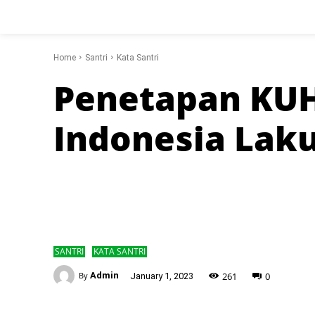
Home
Santri
Kata Santri
Penetapan KUH
Indonesia Lak
SANTRI
KATA SANTRI
-
261
0
By
Admin
January 1, 2023