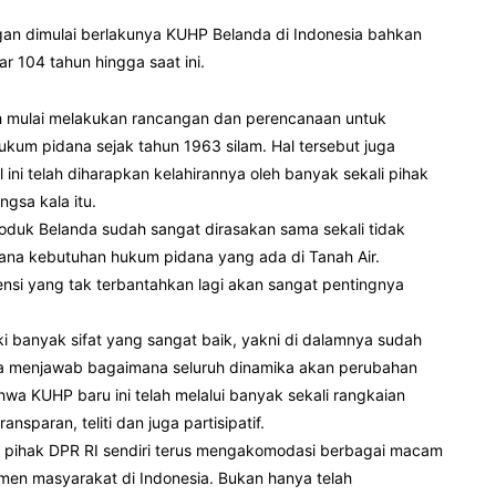
ngan dimulai berlakunya KUHP Belanda di Indonesia bahkan
r 104 tahun hingga saat ini.
ah mulai melakukan rancangan dan perencanaan untuk
um pidana sejak tahun 1963 silam. Hal tersebut juga
i telah diharapkan kelahirannya oleh banyak sekali pihak
ngsa kala itu.
duk Belanda sudah sangat dirasakan sama sekali tidak
ana kebutuhan hukum pidana yang ada di Tanah Air.
ensi yang tak terbantahkan lagi akan sangat pentingnya
iliki banyak sifat yang sangat baik, yakni di dalamnya sudah
bisa menjawab bagaimana seluruh dinamika akan perubahan
ahwa KUHP baru ini telah melalui banyak sekali rangkaian
paran, teliti dan juga partisipatif.
uga pihak DPR RI sendiri terus mengakomodasi berbagai macam
men masyarakat di Indonesia. Bukan hanya telah