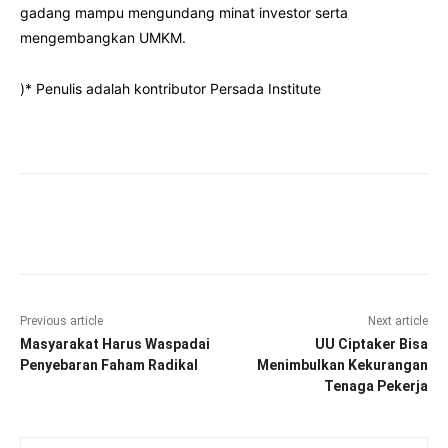
gadang mampu mengundang minat investor serta
mengembangkan UMKM.
)* Penulis adalah kontributor Persada Institute
Facebook
Twitter
Pinterest
Wha
Previous article
Next article
Masyarakat Harus Waspadai
UU Ciptaker Bisa
Penyebaran Faham Radikal
Menimbulkan Kekurangan
Tenaga Pekerja