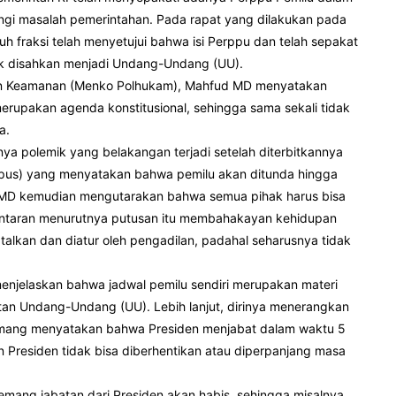
ngi masalah pemerintahan. Pada rapat yang dilakukan pada
uh fraksi telah menyetujui bahwa isi Perppu dan telah sepakat
tuk disahkan menjadi Undang-Undang (UU).
um dan Keamanan (Menko Polhukam), Mahfud MD menyatakan
upakan agenda konstitusional, sehingga sama sekali tidak
a.
a polemik yang belakangan terjadi setelah diterbitkannya
akpus) yang menyatakan bahwa pemilu akan ditunda hingga
MD kemudian mengutarakan bahwa semua pihak harus bisa
antaran menurutnya putusan itu membahakayan kehidupan
talkan dan diatur oleh pengadilan, padahal seharusnya tidak
enjelaskan bahwa jadwal pemilu sendiri merupakan materi
tan Undang-Undang (UU). Lebih lanjut, dirinya menerangkan
memang menyatakan bahwa Presiden menjabat dalam waktu 5
an Presiden tidak bisa diberhentikan atau diperpanjang masa
emang jabatan dari Presiden akan habis, sehingga misalnya