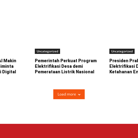
Uncategorized
Uncategorized
AI Makin
Pemerintah Perkuat Program
Presiden Pra
Diminta
Elektrifikasi Desa demi
Elektrifikasi
i Digital
Pemerataan Listrik Nasional
Ketahanan En
Load more