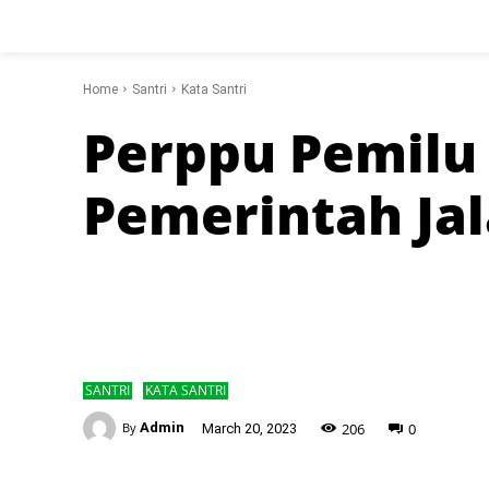
Home
Santri
Kata Santri
Perppu Pemilu
Pemerintah Jal
SANTRI
KATA SANTRI
-
206
0
By
Admin
March 20, 2023