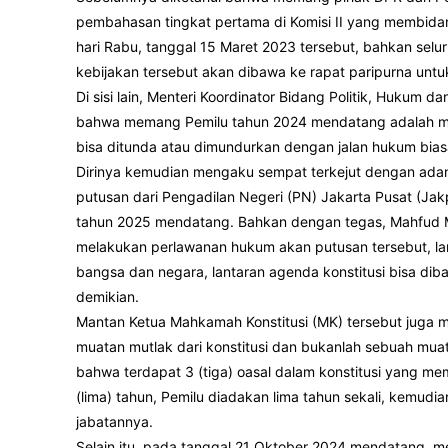
pembahasan tingkat pertama di Komisi II yang membida
hari Rabu, tanggal 15 Maret 2023 tersebut, bahkan selur
kebijakan tersebut akan dibawa ke rapat paripurna un
Di sisi lain, Menteri Koordinator Bidang Politik, Huk
bahwa memang Pemilu tahun 2024 mendatang adalah mer
bisa ditunda atau dimundurkan dengan jalan hukum bias
Dirinya kemudian mengaku sempat terkejut dengan adany
putusan dari Pengadilan Negeri (PN) Jakarta Pusat (J
tahun 2025 mendatang. Bahkan dengan tegas, Mahfud 
melakukan perlawanan hukum akan putusan tersebut, l
bangsa dan negara, lantaran agenda konstitusi bisa diba
demikian.
Mantan Ketua Mahkamah Konstitusi (MK) tersebut juga m
muatan mutlak dari konstitusi dan bukanlah sebuah mua
bahwa terdapat 3 (tiga) oasal dalam konstitusi yang 
(lima) tahun, Pemilu diadakan lima tahun sekali, kemudi
jabatannya.
Selain itu, pada tanggal 21 Oktober 2024 mendatang, m