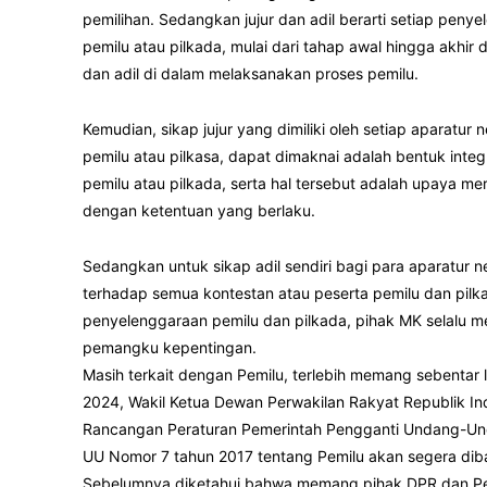
pemilihan. Sedangkan jujur dan adil berarti setiap peny
pemilu atau pilkada, mulai dari tahap awal hingga akhir 
dan adil di dalam melaksanakan proses pemilu.
Kemudian, sikap jujur yang dimiliki oleh setiap aparat
pemilu atau pilkasa, dapat dimaknai adalah bentuk inte
pemilu atau pilkada, serta hal tersebut adalah upaya 
dengan ketentuan yang berlaku.
Sedangkan untuk sikap adil sendiri bagi para aparatur 
terhadap semua kontestan atau peserta pemilu dan pilka
penyelenggaraan pemilu dan pilkada, pihak MK selalu 
pemangku kepentingan.
Masih terkait dengan Pemilu, terlebih memang sebentar l
2024, Wakil Ketua Dewan Perwakilan Rakyat Republik I
Rancangan Peraturan Pemerintah Pengganti Undang-Un
UU Nomor 7 tahun 2017 tentang Pemilu akan segera dib
Sebelumnya diketahui bahwa memang pihak DPR dan Pem