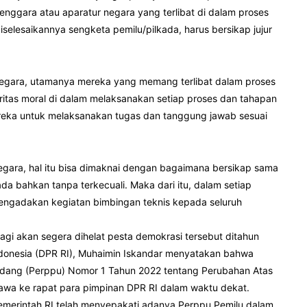
elenggara atau aparatur negara yang terlibat di dalam proses
diselesaikannya sengketa pemilu/pilkada, harus bersikap jujur
ur negara, utamanya mereka yang memang terlibat dalam proses
gritas moral di dalam melaksanakan setiap proses dan tahapan
mereka untuk melaksanakan tugas dan tanggung jawab sesuai
negara, hal itu bisa dimaknai dengan bagaimana bersikap sama
da bahkan tanpa terkecuali. Maka dari itu, dalam setiap
mengadakan kegiatan bimbingan teknis kepada seluruh
agi akan segera dihelat pesta demokrasi tersebut ditahun
ndonesia (DPR RI), Muhaimin Iskandar menyatakan bahwa
dang (Perppu) Nomor 1 Tahun 2022 tentang Perubahan Atas
awa ke rapat para pimpinan DPR RI dalam waktu dekat.
erintah RI telah menyepakati adanya Perppu Pemilu dalam