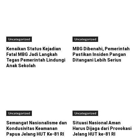
Uncategorized
Uncategorized
Kenaikan Status Kejadian
MBG Dibenahi, Pemerintah
Fatal MBG Jadi Langkah
Pastikan Insiden Pangan
Tegas Pemerintah Lindungi
Ditangani Lebih Serius
Anak Sekolah
Uncategorized
Uncategorized
Semangat Nasionalisme dan
Situasi Nasional Aman
Kondusivitas Keamanan
Harus Dijaga dari Provokasi
Papua Jelang HUT Ke-81 RI
Jelang HUT ke-81 RI