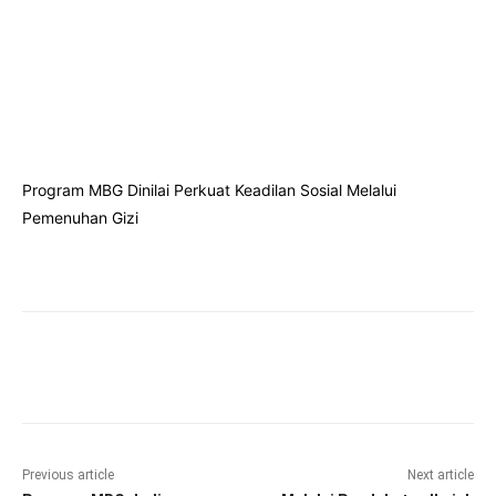
Program MBG Dinilai Perkuat Keadilan Sosial Melalui
Pemenuhan Gizi
Facebook
Twitter
Pinterest
Wha
Previous article
Next article