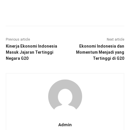
Facebook
Twitter
Pinterest
Wha
Previous article
Next article
Kinerja Ekonomi Indonesia
Ekonomi Indonesia dan
Masuk Jajaran Tertinggi
Momentum Menjadi yang
Negara G20
Tertinggi di G20
Admin