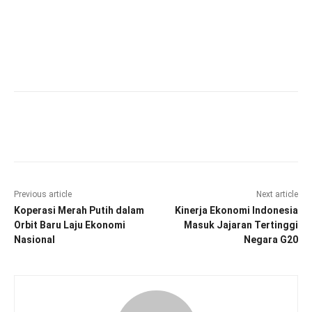
Facebook
Twitter
Pinterest
Wha
Previous article
Next article
Koperasi Merah Putih dalam
Kinerja Ekonomi Indonesia
Orbit Baru Laju Ekonomi
Masuk Jajaran Tertinggi
Nasional
Negara G20