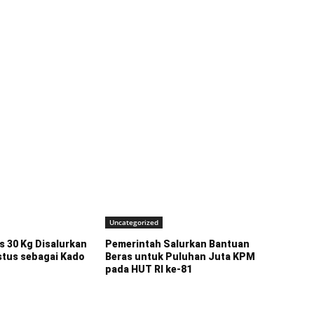
Uncategorized
s 30 Kg Disalurkan
Pemerintah Salurkan Bantuan
stus sebagai Kado
Beras untuk Puluhan Juta KPM
n
pada HUT RI ke-81