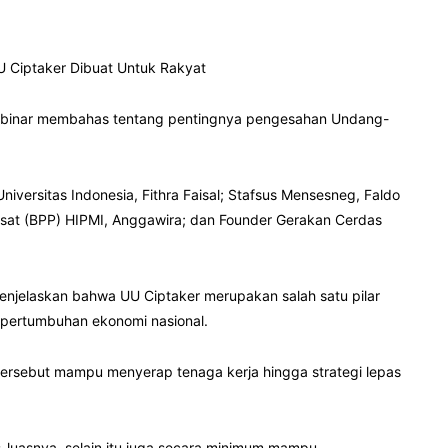
 Ciptaker Dibuat Untuk Rakyat
binar membahas tentang pentingnya pengesahan Undang-
iversitas Indonesia, Fithra Faisal; Stafsus Mensesneg, Faldo
Pusat (BPP) HIPMI, Anggawira; dan Founder Gerakan Cerdas
menjelaskan bahwa UU Ciptaker merupakan salah satu pilar
 pertumbuhan ekonomi nasional.
tersebut mampu menyerap tenaga kerja hingga strategi lepas
-luasnya, selain itu juga secara minimum mampu