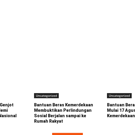
Uncategorized
Uncategorized
Genjot
Bantuan Beras Kemerdekaan
Bantuan Bera
demi
Membuktikan Perlindungan
Mulai 17 Agu
Nasional
Sosial Berjalan sampai ke
Kemerdekaa
Rumah Rakyat