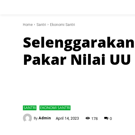
Home
Santri
Ekonomi Santri
Selenggaraka
Pakar Nilai UU
SANTRI
EKONOMI SANTRI
-
178
0
By
Admin
April 14, 2023