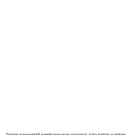
Dalam perspektif pembangunan nasional, tata kelola sumber