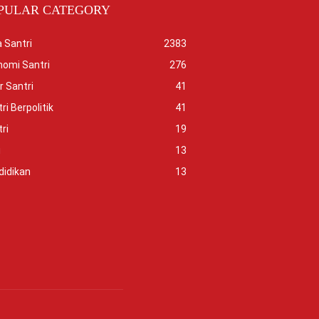
PULAR CATEGORY
 Santri
2383
nomi Santri
276
r Santri
41
ri Berpolitik
41
ri
19
i
13
didikan
13