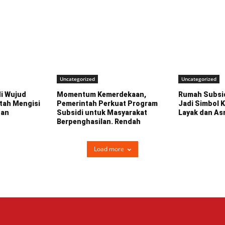
Uncategorized
Uncategorized
i Wujud
Momentum Kemerdekaan,
Rumah Subsid
tah Mengisi
Pemerintah Perkuat Program
Jadi Simbol 
gan
Subsidi untuk Masyarakat
Layak dan Asr
Berpenghasilan. Rendah
Load more