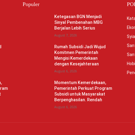
Populer
PO
Ketegasan BGN Menjadi
Kata
Sinyal Pembenahan MBG
Eko
Berjalan Lebih Serius
August 7, 2026
Syia
Sant
d
Rumah Subsidi Jadi Wujud
Komitmen Pemerintah
Sant
Mengisi Kemerdekaan
Hob
dengan Kesejahteraan
August 6, 2026
Pen
,
Momentum Kemerdekaan,
gram
Pemerintah Perkuat Program
t
Subsidi untuk Masyarakat
Berpenghasilan. Rendah
August 6, 2026