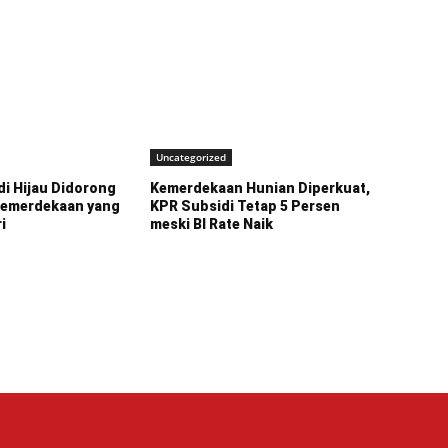
Uncategorized
i Hijau Didorong
Kemerdekaan Hunian Diperkuat,
Kemerdekaan yang
KPR Subsidi Tetap 5 Persen
i
meski BI Rate Naik