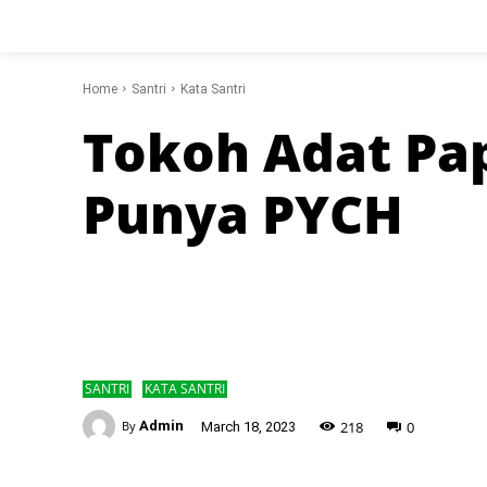
Home
Santri
Kata Santri
Tokoh Adat Pa
Punya PYCH
SANTRI
KATA SANTRI
-
218
0
By
Admin
March 18, 2023