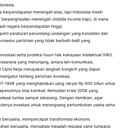
donesia.
a berpendapatan menengah atas, tapi Indonesia masih
 berpenghasilan menengah (middle income trap), di mana
adi negara berpendapatan tinggi.
seperti peraturan perundang-undangan yang konsisten dan
osedur perizinan yang tidak berbelit-belit yang
investasi serta proteksi huum hak kekayaan intelektual (HKI).
rasarana yang menunjang, antara lain komunikasi,
UU Cipta Kerja merupakan langkah kongkrit yang dapat
engatur tentang perizinan investasi.
s 1997-1998 yang menghabiskan uang rakyat Rp 600 triliun untuk
 sepenuhnya bisa kembali. Kemudian krisis 2008 yang
elesai tuntas sampai sekarang. Dengan demikian, agar
adanya investasi untuk merangsang pertumbuhan usaha serta
im berusaha, mempercepat transformasi ekonomi,
ahan berusaha, mengatasi masalah regulasi yang tumpang