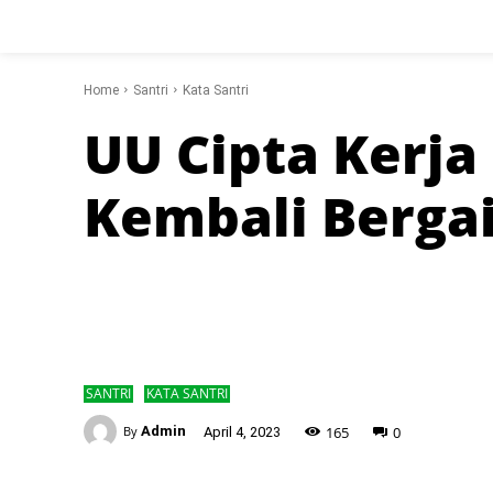
Home
Santri
Kata Santri
UU Cipta Kerja
Kembali Berga
SANTRI
KATA SANTRI
-
165
0
By
Admin
April 4, 2023