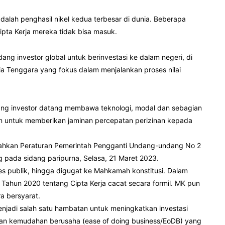
dalah penghasil nikel kedua terbesar di dunia. Beberapa
Cipta Kerja mereka tidak bisa masuk.
g investor global untuk berinvestasi ke dalam negeri, di
ia Tenggara yang fokus dalam menjalankan proses nilai
ndang investor datang membawa teknologi, modal dan sebagian
en untuk memberikan jaminan percepatan perizinan kepada
sahkan Peraturan Pemerintah Pengganti Undang-undang No 2
 pada sidang paripurna, Selasa, 21 Maret 2023.
s publik, hingga digugat ke Mahkamah konstitusi. Dalam
hun 2020 tentang Cipta Kerja cacat secara formil. MK pun
a bersyarat.
enjadi salah satu hambatan untuk meningkatkan investasi
poran kemudahan berusaha (ease of doing business/EoDB) yang