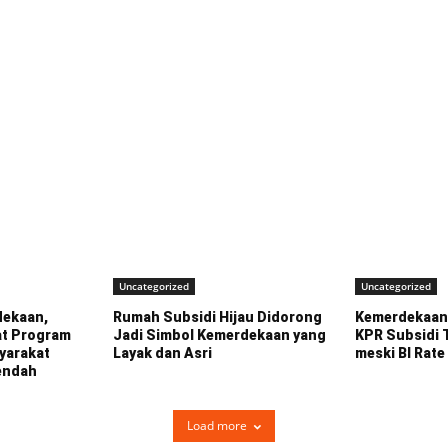
Uncategorized
Uncategorized
ekaan,
Rumah Subsidi Hijau Didorong
Kemerdekaan 
at Program
Jadi Simbol Kemerdekaan yang
KPR Subsidi 
yarakat
Layak dan Asri
meski BI Rate
endah
Load more