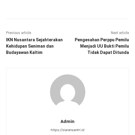
Facebook
Twitter
Pinterest
Wha
Previous article
Next article
IKN Nusantara Sejahterakan
Pengesahan Perppu Pemilu
Kehidupan Seniman dan
Menjadi UU Bukti Pemilu
Budayawan Kaltim
Tidak Dapat Ditunda
Admin
https://siaransantri.id