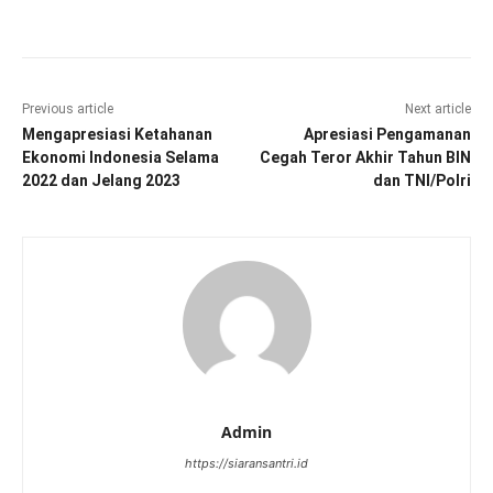
Facebook
Twitter
Pinterest
Wha
Previous article
Next article
Mengapresiasi Ketahanan
Apresiasi Pengamanan
Ekonomi Indonesia Selama
Cegah Teror Akhir Tahun BIN
2022 dan Jelang 2023
dan TNI/Polri
Admin
https://siaransantri.id