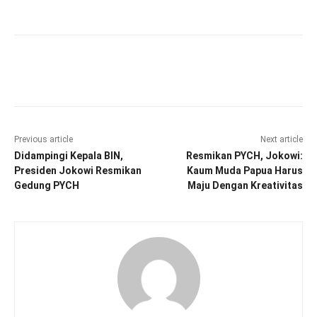
Facebook
Twitter
Pinterest
Wha
Previous article
Next article
Didampingi Kepala BIN,
Resmikan PYCH, Jokowi:
Presiden Jokowi Resmikan
Kaum Muda Papua Harus
Gedung PYCH
Maju Dengan Kreativitas