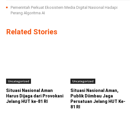
Pemerintah Perkuat Ekosistem Media Digital Nasional Hadapi
Perang Algoritma AI
Related Stories
Uncategorized
Uncategorized
Situasi Nasional Aman
Situasi Nasional Aman,
Harus Dijaga dari Provokasi
Publik Diimbau Jaga
Jelang HUT ke-81 RI
Persatuan Jelang HUT Ke-
81 RI