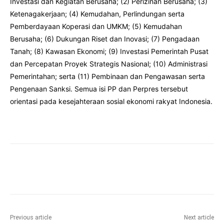
Investasi dan Kegiatan Berusaha; (2) Perizinan Berusaha; (3)
Ketenagakerjaan; (4) Kemudahan, Perlindungan serta
Pemberdayaan Koperasi dan UMKM; (5) Kemudahan
Berusaha; (6) Dukungan Riset dan Inovasi; (7) Pengadaan
Tanah; (8) Kawasan Ekonomi; (9) Investasi Pemerintah Pusat
dan Percepatan Proyek Strategis Nasional; (10) Administrasi
Pemerintahan; serta (11) Pembinaan dan Pengawasan serta
Pengenaan Sanksi. Semua isi PP dan Perpres tersebut
orientasi pada kesejahteraan sosial ekonomi rakyat Indonesia.
Facebook
Twitter
Pinterest
Wha
Previous article
Next article