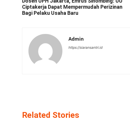
Dosen UPH Jakarta, Emrus Sihombing: UU
Ciptakerja Dapat Mempermudah Perizinan
Bagi Pelaku Usaha Baru
Admin
https://siaransantri.id
Related Stories