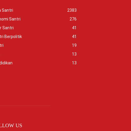
 Santri
2383
nomi Santri
276
r Santri
41
ri Berpolitik
41
ri
19
i
13
didikan
13
LLOW US