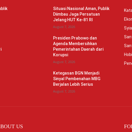
blik
Situasi Nasional Aman, Publik
Kata
Diimbau Jaga Persatuan
Eko
Jelang HUT Ke-81 RI
August 7, 2026
Syia
Sant
Presiden Prabowo dan
Agenda Membersihkan
Sant
i
Pemerintahan Daerah dari
Hob
Korupsi
August 7, 2026
Pen
Ketegasan BGN Menjadi
Sinyal Pembenahan MBG
Berjalan Lebih Serius
August 7, 2026
BOUT US
FO