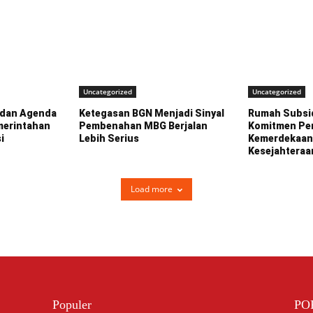
Uncategorized
Uncategorized
 dan Agenda
Ketegasan BGN Menjadi Sinyal
Rumah Subsid
erintahan
Pembenahan MBG Berjalan
Komitmen Pe
i
Lebih Serius
Kemerdekaan
Kesejahteraa
Load more
Populer
PO