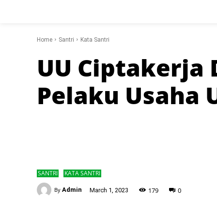
Home
Santri
Kata Santri
UU Ciptakerja 
Pelaku Usaha
SANTRI
KATA SANTRI
-
179
0
By
Admin
March 1, 2023