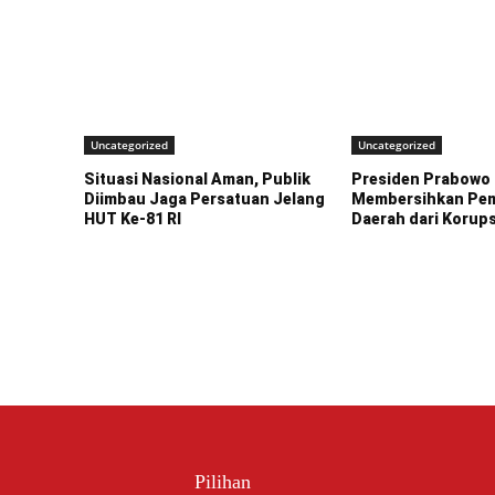
Uncategorized
Uncategorized
Situasi Nasional Aman, Publik
Presiden Prabowo
Diimbau Jaga Persatuan Jelang
Membersihkan Pem
HUT Ke-81 RI
Daerah dari Korups
Pilihan