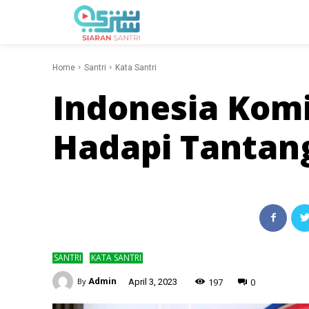
Home
Santri
Kata Santri
Indonesia Kom
Hadapi Tantan
SANTRI
KATA SANTRI
-
197
0
By
Admin
April 3, 2023