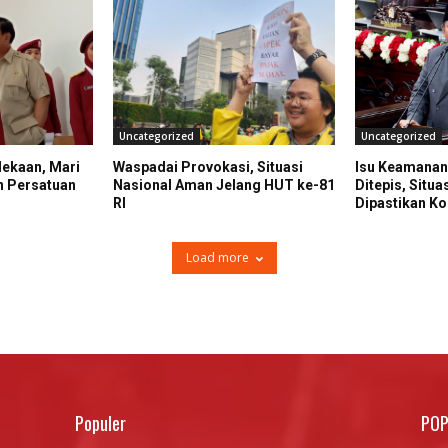
Uncategorized
Uncategorized
dekaan, Mari
Waspadai Provokasi, Situasi
Isu Keamanan
n Persatuan
Nasional Aman Jelang HUT ke-81
Ditepis, Situa
RI
Dipastikan Ko
Load more
Populer
POP