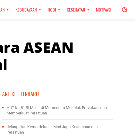
KAN
KEBUDAYAAN
HOBI
KESEHATAN
MOTIVASI
ara ASEAN
l
ARTIKEL TERBARU
HUT ke-81 RI Menjadi Momentum Menolak Provokasi dan
Memperkuat Persatuan
Jelang Hari Kemerdekaan, Mari Jaga Keamanan dan
Persatuan