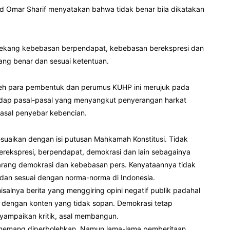
d Omar Sharif menyatakan bahwa tidak benar bila dikatakan
gekang kebebasan berpendapat, kebebasan berekspresi dan
ang benar dan sesuai ketentuan.
oleh para pembentuk dan perumus KUHP ini merujuk pada
rhadap pasal-pasal yang menyangkut penyerangan harkat
pasal penyebar kebencian.
esuaikan dengan isi putusan Mahkamah Konstitusi. Tidak
rekspresi, berpendapat, demokrasi dan lain sebagainya
larang demokrasi dan kebebasan pers. Kenyataannya tidak
gi dan sesuai dengan norma-norma di Indonesia.
alnya berita yang menggiring opini negatif publik padahal
n dengan konten yang tidak sopan. Demokrasi tetap
yampaikan kritik, asal membangun.
h memang diperbolehkan. Namun lama-lama pemberitaan