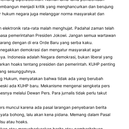
 membangun menjadi kritik yang menghancurkan dan berujung
ggar hukum negara juga melanggar norma masyarakat dan
 elektronik rata-rata malah menghujat. Padahal zaman telah
i masa pemerintahan Presiden Jokowi. Jangan semua wartawan
arang dengan di era Orde Baru yang serba kaku.
enegakkan demokrasi dan mengatur masyarakat agar
ya. Indonesia adalah Negara demokrasi, bukan liberal yang
rkan hoaks tentang presiden dan pemerintah. KUHP penting
yang sesungguhnya.
dang Hukum, menyatakan bahwa tidak ada yang berubah
meski ada KUHP baru. Mekanisme mengenai sengketa pers
snya melalui Dewan Pers. Para jurnalis tidak perlu takut
rs muncul karena ada pasal larangan penyebaran berita
ternyata bohong, lalu akan kena pidana. Memang dalam Pasal
su atau hoaks.
arkan atau menyebarluaskan berita atau pemberitahuan