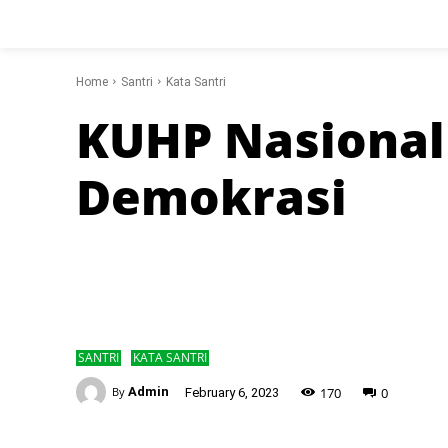
Home
Santri
Kata Santri
KUHP Nasional
Demokrasi
SANTRI
KATA SANTRI
-
170
0
By
Admin
February 6, 2023