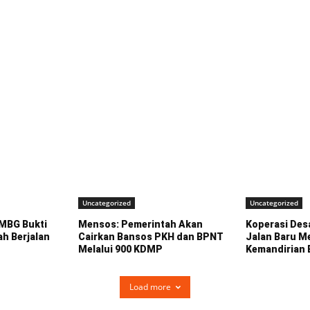
Uncategorized
Uncategorized
MBG Bukti
Mensos: Pemerintah Akan
Koperasi Des
h Berjalan
Cairkan Bansos PKH dan BPNT
Jalan Baru 
Melalui 900 KDMP
Kemandirian
Load more