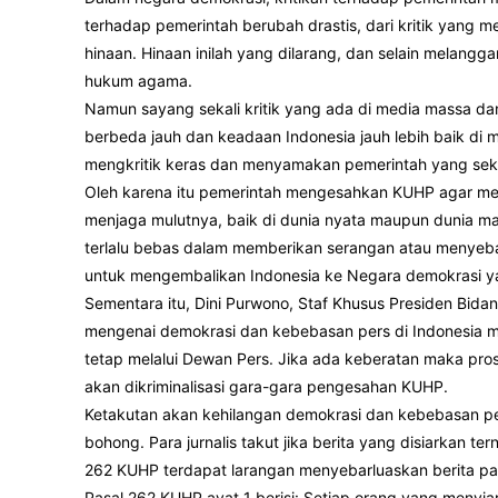
terhadap pemerintah berubah drastis, dari kritik yang
hinaan. Hinaan inilah yang dilarang, dan selain melan
hukum agama.
Namun sayang sekali kritik yang ada di media massa dan
berbeda jauh dan keadaan Indonesia jauh lebih baik d
mengkritik keras dan menyamakan pemerintah yang sek
Oleh karena itu pemerintah mengesahkan KUHP agar m
menjaga mulutnya, baik di dunia nyata maupun dunia ma
terlalu bebas dalam memberikan serangan atau menyeba
untuk mengembalikan Indonesia ke Negara demokrasi 
Sementara itu, Dini Purwono, Staf Khusus Presiden Bi
mengenai demokrasi dan kebebasan pers di Indonesia 
tetap melalui Dewan Pers. Jika ada keberatan maka prose
akan dikriminalisasi gara-gara pengesahan KUHP.
Ketakutan akan kehilangan demokrasi dan kebebasan pe
bohong. Para jurnalis takut jika berita yang disiarkan 
262 KUHP terdapat larangan menyebarluaskan berita pal
Pasal 262 KUHP ayat 1 berisi: Setiap orang yang menyi