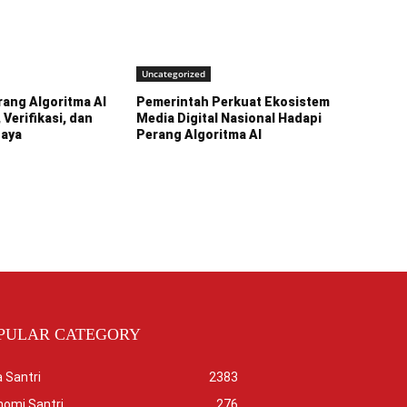
Uncategorized
ang Algoritma AI
Pemerintah Perkuat Ekosistem
 Verifikasi, dan
Media Digital Nasional Hadapi
caya
Perang Algoritma AI
PULAR CATEGORY
 Santri
2383
nomi Santri
276