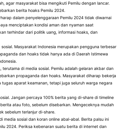
h, agar masyarakat bisa mengikuti Pemilu dengan lancar.
ebarkan berita hoaks Pemilu 2024.
rharap dalam penyelenggaraan Pemilu 2024 tidak diwarnai
rupaya menciptakan kondisi aman dan nyaman saat
 terhindar dari politik uang, informasi hoaks, dan
ia sosial. Masyarakat Indonesia merupakan pengguna terbesar
ropaganda dan hoaks tidak hanya ada di Daerah Istimewa
ndonesia.
 terutama di media sosial. Pemilu adalah gelaran akbar dan
ebarkan propaganda dan hoaks. Masyarakat diharap bekerja
 tugas aparat keamanan, tetapi juga seluruh warga negara
sial. Jangan percaya 100% berita yang di-share di timeline
n berita atau foto, sebelum disebarkan. Mengeceknya mudah
ek sebelum terlanjur di-share.
edia sosial dan koran online abal-abal. Berita palsu ini
 2024. Periksa kebenaran suatu berita di internet dan