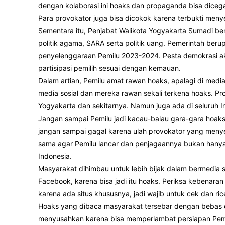
dengan kolaborasi ini hoaks dan propaganda bisa dicega
Para provokator juga bisa dicokok karena terbukti meny
Sementara itu, Penjabat Walikota Yogyakarta Sumadi be
politik agama, SARA serta politik uang. Pemerintah be
penyelenggaraan Pemilu 2023-2024. Pesta demokrasi akan
partisipasi pemilih sesuai dengan kemauan.
Dalam artian, Pemilu amat rawan hoaks, apalagi di med
media sosial dan mereka rawan sekali terkena hoaks. P
Yogyakarta dan sekitarnya. Namun juga ada di seluruh I
Jangan sampai Pemilu jadi kacau-balau gara-gara hoaks,
jangan sampai gagal karena ulah provokator yang meny
sama agar Pemilu lancar dan penjagaannya bukan hanya
Indonesia.
Masyarakat dihimbau untuk lebih bijak dalam bermedia so
Facebook, karena bisa jadi itu hoaks. Periksa kebenara
karena ada situs khususnya, jadi wajib untuk cek dan ric
Hoaks yang dibaca masyarakat tersebar dengan bebas di m
menyusahkan karena bisa memperlambat persiapan Pemilu