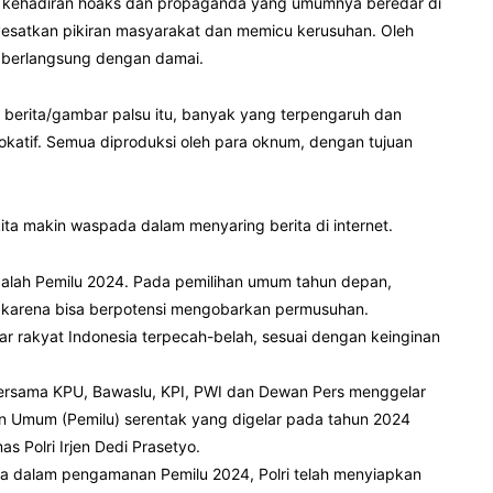
 kehadiran hoaks dan propaganda yang umumnya beredar di
yesatkan pikiran masyarakat dan memicu kerusuhan. Oleh
u berlangsung dengan damai.
 berita/gambar palsu itu, banyak yang terpengaruh dan
vokatif. Semua diproduksi oleh para oknum, dengan tujuan
ta makin waspada dalam menyaring berita di internet.
alah Pemilu 2024. Pada pemilihan umum tahun depan,
karena bisa berpotensi mengobarkan permusuhan.
 rakyat Indonesia terpecah-belah, sesuai dengan keinginan
bersama KPU, Bawaslu, KPI, PWI dan Dewan Pers menggelar
han Umum (Pemilu) serentak yang digelar pada tahun 2024
as Polri Irjen Dedi Prasetyo.
wa dalam pengamanan Pemilu 2024, Polri telah menyiapkan