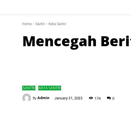
Home
Santri
Kata Santri
Mencegah Berit
SANTRI
KATA SANTRI
-
174
0
By
Admin
January 31, 2023