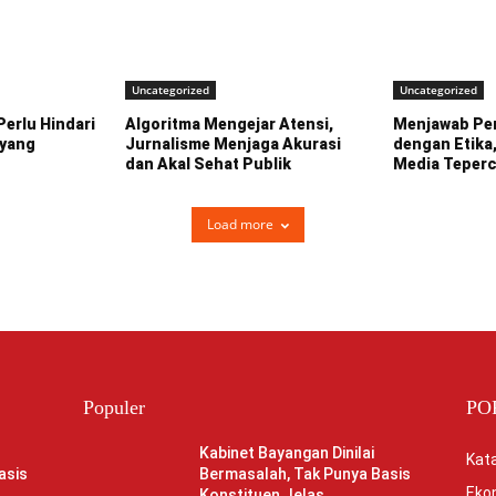
Uncategorized
Uncategorized
erlu Hindari
Algoritma Mengejar Atensi,
Menjawab Per
 yang
Jurnalisme Menjaga Akurasi
dengan Etika,
dan Akal Sehat Publik
Media Teper
Load more
Populer
PO
Kabinet Bayangan Dinilai
Kata
asis
Bermasalah, Tak Punya Basis
Eko
Konstituen Jelas