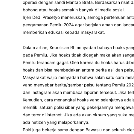
operasi dengan sandi Mantap Brata. Berdasarkan riset da
bohong atau hoaks semakin banyak di media sosial.
Irjen Dedi Prasetyo meneruskan, semoga pertemuan anta
pengamanan Pemilu 2024 agar berjalan aman dan lancar. 
memberikan edukasi kepada masyarakat.
Dalam artian, Kepolisian RI menyadari bahaya hoaks y
pada Pemilu. Jika hoaks tidak dicegah maka akan sanga
Pemilu terancam gagal. Oleh karena itu hoaks harus di
hoaks dan bisa membedakan antara berita asli dan palsu
Masyarakat wajib menyadari bahwa salah satu cara mel
yang menyebar berita/gambar palsu tentang Pemilu 2024.
dan Instagram akan membaca laporan tersebut. Jika te
Kemudian, cara menangkal hoaks yang selanjutnya adalah
memiliki satuan polisi siber yang pekerjaannya mengaw
dan teror di internet. Jika ada akun oknum yang suka me
ada netizen yang melaporkannya.
Polri juga bekerja sama dengan Bawaslu dan seluruh 