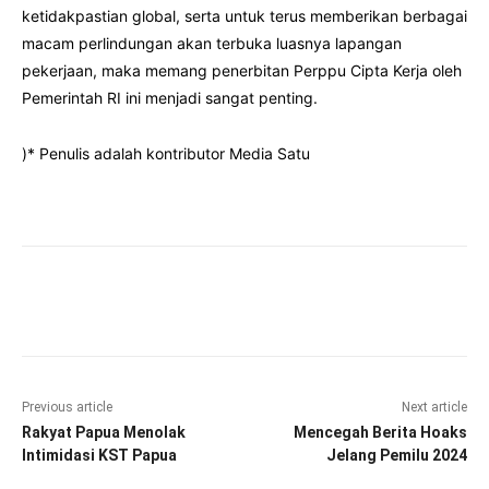
ketidakpastian global, serta untuk terus memberikan berbagai
macam perlindungan akan terbuka luasnya lapangan
pekerjaan, maka memang penerbitan Perppu Cipta Kerja oleh
Pemerintah RI ini menjadi sangat penting.
)* Penulis adalah kontributor Media Satu
Facebook
Twitter
Pinterest
Wha
Previous article
Next article
Rakyat Papua Menolak
Mencegah Berita Hoaks
Intimidasi KST Papua
Jelang Pemilu 2024