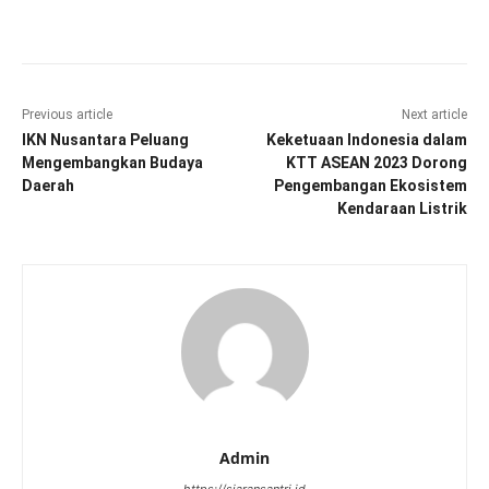
Facebook
Twitter
Pinterest
Wha
Previous article
Next article
IKN Nusantara Peluang
Keketuaan Indonesia dalam
Mengembangkan Budaya
KTT ASEAN 2023 Dorong
Daerah
Pengembangan Ekosistem
Kendaraan Listrik
Admin
https://siaransantri.id