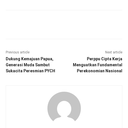
Facebook
Twitter
Pinterest
Wha
Previous article
Next article
Dukung Kemajuan Papua,
Perppu Cipta Kerja
Generasi Muda Sambut
Menguatkan Fundamental
Sukacita Peresmian PYCH
Perekonomian Nasional