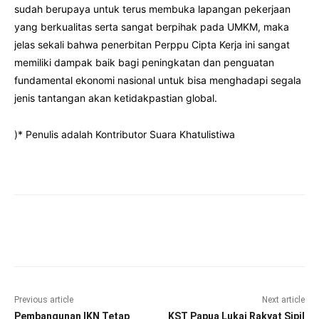
sudah berupaya untuk terus membuka lapangan pekerjaan
yang berkualitas serta sangat berpihak pada UMKM, maka
jelas sekali bahwa penerbitan Perppu Cipta Kerja ini sangat
memiliki dampak baik bagi peningkatan dan penguatan
fundamental ekonomi nasional untuk bisa menghadapi segala
jenis tantangan akan ketidakpastian global.
)* Penulis adalah Kontributor Suara Khatulistiwa
Facebook
Twitter
Pinterest
Wha
Previous article
Next article
Pembangunan IKN Tetap
KST Papua Lukai Rakyat Sipil