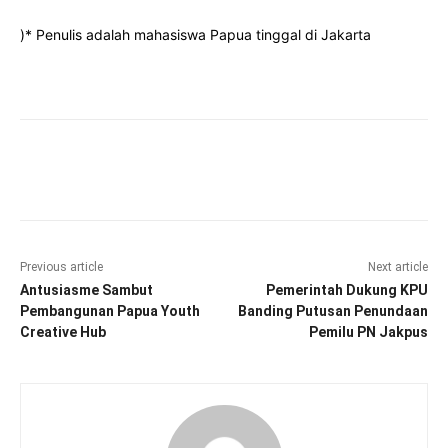
)* Penulis adalah mahasiswa Papua tinggal di Jakarta
Facebook
Twitter
Pinterest
Wha
Previous article
Next article
Antusiasme Sambut
Pemerintah Dukung KPU
Pembangunan Papua Youth
Banding Putusan Penundaan
Creative Hub
Pemilu PN Jakpus