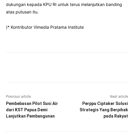
dukungan kepada KPU RI untuk terus melanjutkan banding
atas putusan itu.
)* Kontributor Vimedia Pratama Institute
Facebook
Twitter
Pinterest
Wha
Previous article
Next article
Pembebasan Pilot Susi Air
Perppu Ciptaker Solusi
dari KST Papua Demi
Strategis Yang Berpihak
Lanjutkan Pembangunan
pada Rakyat