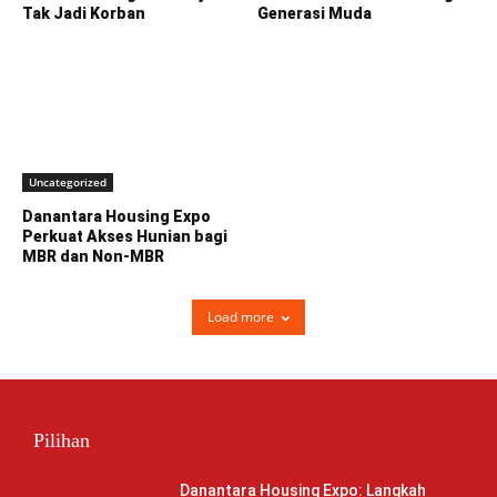
Tak Jadi Korban
Generasi Muda
Uncategorized
Danantara Housing Expo
Perkuat Akses Hunian bagi
MBR dan Non-MBR
Load more
Pilihan
Danantara Housing Expo: Langkah