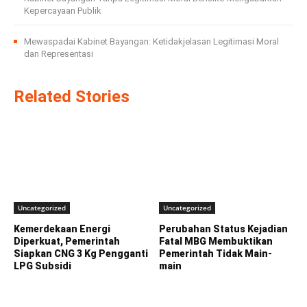
Kepercayaan Publik
Mewaspadai Kabinet Bayangan: Ketidakjelasan Legitimasi Moral
dan Representasi
Related Stories
Uncategorized
Uncategorized
Kemerdekaan Energi
Perubahan Status Kejadian
Diperkuat, Pemerintah
Fatal MBG Membuktikan
Siapkan CNG 3 Kg Pengganti
Pemerintah Tidak Main-
LPG Subsidi
main