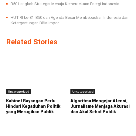
B50 Langkah Strategis Menuju Kemerdekaan Energi Indonesia
HUT RI ke-81, B50 dan Agenda Besar Membebaskan Indonesia dari
Ketergantungan BBM Impor
Related Stories
Uncategorized
Uncategorized
Kabinet Bayangan Perlu
Algoritma Mengejar Atensi,
Hindari Kegaduhan Politik
Jurnalisme Menjaga Akurasi
yang Merugikan Publik
dan Akal Sehat Publik